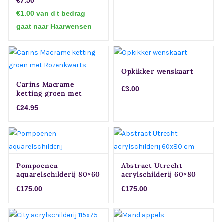
€7.50
of Thuis decoratie
€1.00 van dit bedrag
gaat naar Haarwensen
Opkikker wenskaart
Carins Macrame
€3.00
ketting groen met
Rozenkwarts
€24.95
Pompoenen
Abstract Utrecht
aquarelschilderij 80×60
acrylschilderij 60×80
cm
cm
€175.00
€175.00