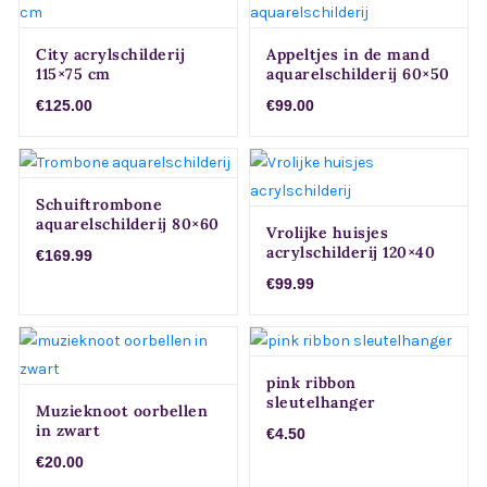
City acrylschilderij
Appeltjes in de mand
115×75 cm
aquarelschilderij 60×50
cm
€125.00
€99.00
Schuiftrombone
aquarelschilderij 80×60
Vrolijke huisjes
cm
acrylschilderij 120×40
€169.99
cm
€99.99
pink ribbon
sleutelhanger
Muzieknoot oorbellen
in zwart
€4.50
€20.00