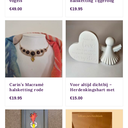
vogels
halsketting Tijgeroog
€49.00
€19.95
Carin’s Macramé
Voor altijd dichtbij –
halsketting rode
Herdenkingshart met
Granaat
Engeltje
€19.95
€15.00