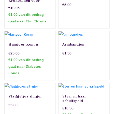
Krokodillen voor
Kinderen – Perfect als
€5.00
€16.95
Speelgoed of
Decoratie
€1.00 van dit bedrag
gaat naar CliniClowns
Hangoor Konijn
Armbandjes
€25.00
€1.50
€1.00 van dit bedrag
gaat naar Diabetes
Fonds
Vlaggetjes slinger
Sterren haar
schuifspeld
€5.00
€10.50