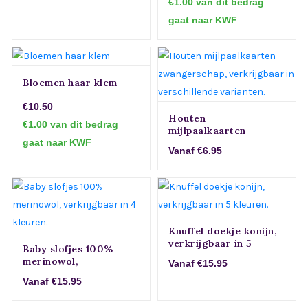
€1.00 van dit bedrag
gaat naar KWF
Bloemen haar klem
€10.50
Houten
€1.00 van dit bedrag
mijlpaalkaarten
gaat naar KWF
zwangerschap,
Vanaf €6.95
verkrijgbaar in
verschillende
varianten.
Knuffel doekje konijn,
verkrijgbaar in 5
Baby slofjes 100%
kleuren.
merinowol,
Vanaf €15.95
verkrijgbaar in 4
Vanaf €15.95
kleuren.