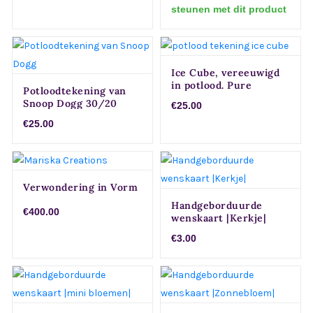
steunen met dit product
Ice Cube, vereeuwigd
in potlood. Pure
Potloodtekening van
hiphop-iconografie.
Snoop Dogg 30/20
€25.00
30/20cm.
€25.00
Verwondering in Vorm
Handgeborduurde
€400.00
wenskaart |Kerkje|
€3.00