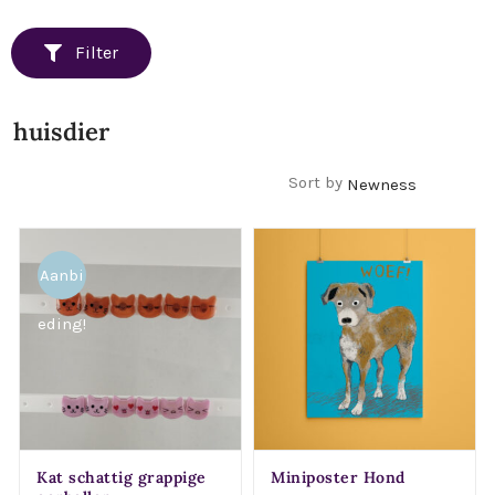
Filter
huisdier
Filters
Sort by
Aanbi
eding!
Kat schattig grappige
Miniposter Hond