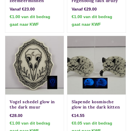
zeemeerminnen
regenboog faux druzy
pailletten oorbellen
hang oorbellen
Vanaf €23.00
Vanaf €29.00
€1.00 van dit bedrag
€1.00 van dit bedrag
gaat naar KWF
gaat naar KWF
Vogel schedel glow in
Slapende kosmische
the dark muur
glow in the dark kitten
decoratie
magneet
€28.00
€14.55
€1.00 van dit bedrag
€0.05 van dit bedrag
gaat naar KWF
gaat naar KWF