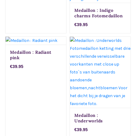
Medaillon : Indigo
charms Fotomedaillon
ketting met drie
€39.95
verschillende
verwisselbare
voorkanten met close
up foto`s in aqua
blauw,indigo en groen
Medaillon : Radiant
tinten. Voor het dicht
pink
bij je dragen van je
favoriete foto
€39.95
Medaillon :
Underworlds
Fotomedaillon ketting
€39.95
met drie verschillende