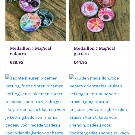
staal medaillon. Voor
en vergeet-me-nietjes.
het dicht bij je dragen
Rvs/roesvrij stalen
van je favoriete foto.
fotomedaillon. Voor het
dicht bij je dragen van
je speciale foto.
Medaillon : Magical
Medaillon : Magical
colours
garden
€39.95
€44.95