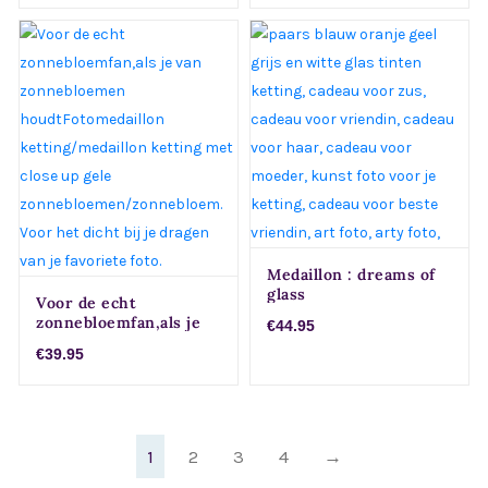
verwisselbare
voorkanten met close
up foto`s van
buitenaards aandoende
bloemen,nachtbloemen
Voor het dicht bij je
dragen van je favoriete
foto.
Medaillon : dreams of
glass
Voor de echt
zonnebloemfan,als je
€44.95
van zonnebloemen
€39.95
houdtFotomedaillon
ketting/medaillon
ketting met close up
gele
zonnebloemen/zonneb
1
2
3
4
→
loem. Voor het dicht bij
je dragen van je