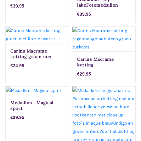
lakeFotomedaillon
€39.95
ketting met drie
€39.95
verschillende
verwisselbare
voorkanten met close
up foto`s van aqua
blauw glas. Voor het
dicht bij je dragen van
je favoriete foto
Carins Macrame
ketting groen met
Carins Macrame
Rozenkwarts
ketting
€24.95
regenboogmaansteen
€29.95
groen turkoois
Medaillon : Magical
spirit
€39.95