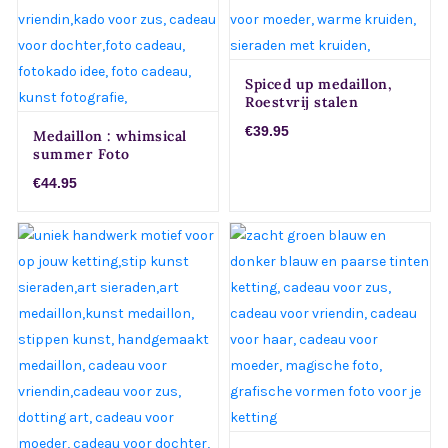
Spiced up medaillon,
Roestvrij stalen
fotomedaillon ketting
€39.95
Medaillon : whimsical
met drie verschillende
summer Foto
verwisselbare
medaillon ketting met
voorkanten. Met close
€44.95
4 verschillende
up foto`s van
verwisselbare
verschillende soorten
voorkanten met close
kruiden in mooie
up foto`s van zacht
tinten. Rvs/roesvrij
roze,gele en zalm
stalen fotomedaillon.
kleurige bloemen,
Voor het dicht bij je
binnen in komt de foto
dragen van je speciale
die je graag dicht bij je
foto.
draagt