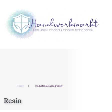
Home
Producten getagged “resin”
Resin