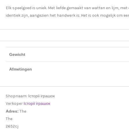
Elk speelgoed is uniek. Met liefde gemaakt van watten en lijm, me
identiek zijn, aangezien het handwerk is. Het is ook mogelijk om ee
Gewicht
Afmetingen
Shopnaam:
Історії іграшок
Verkoper
Історії іграшок
Adres:
The
The
2652cj