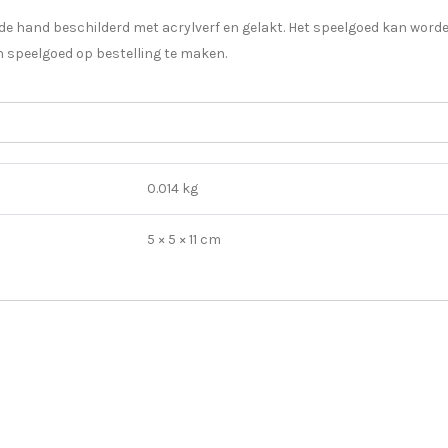
t de hand beschilderd met acrylverf en gelakt. Het speelgoed kan word
n ​​speelgoed op bestelling te maken.
0.014 kg
5 × 5 × 11 cm