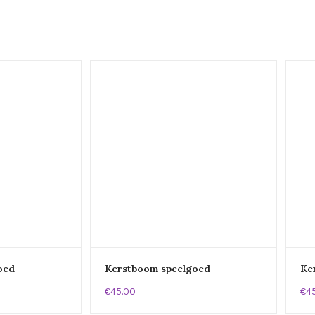
oed
Kerstboom speelgoed
Ke
€45.00
€4