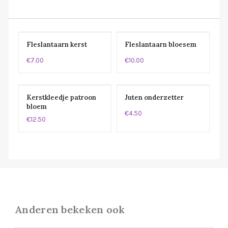
Fleslantaarn kerst
Fleslantaarn bloesem
€7.00
€10.00
Kerstkleedje patroon
Juten onderzetter
bloem
€4.50
€12.50
Anderen bekeken ook