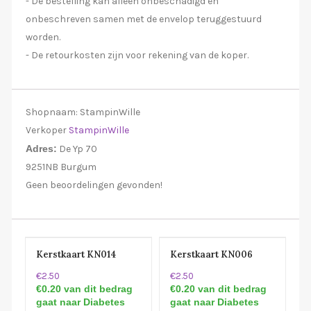
- De bestelling kan alleen onbeschadigd en
onbeschreven samen met de envelop teruggestuurd
worden.
- De retourkosten zijn voor rekening van de koper.
Shopnaam:
StampinWille
Verkoper
StampinWille
Adres:
De Yp 70
9251NB Burgum
Geen beoordelingen gevonden!
Kerstkaart KN014
Kerstkaart KN006
€2.50
€2.50
€0.20 van dit bedrag
€0.20 van dit bedrag
gaat naar Diabetes
gaat naar Diabetes