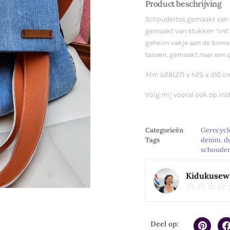
Product beschrijving
Schoudertas gemaakt van o
gemaakt van stukken ‘lint’ 
geheim vakje aan de binne
tassen, gemaakt naar een p
Afm b28(27) x h25 x d10 c
Volg mij vooral ook op In
Categorieën
Gerecyc
Tags
denim
,
d
schouder
Kidukusew
Deel op: