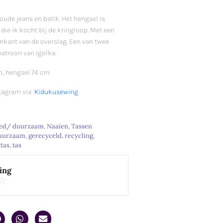
ude jeans en batik. Het hengsel is
die ik kocht bij de kringloop. Met een
nkant van de overslag. Een van twee
atroon van Igolka.
m, hengsel 74 cm
stagram via
Kidukusewing
led/ duurzaam
,
Naaien
,
Tassen
uurzaam
,
gerecyceld
,
recycling
,
tas
,
tas
ing