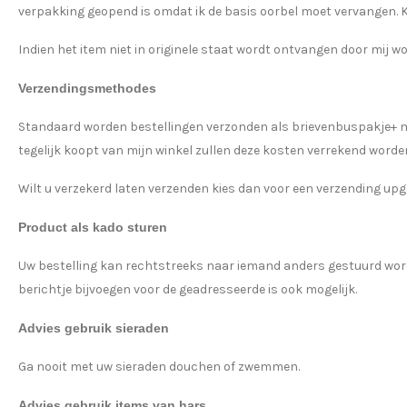
verpakking geopend is omdat ik de basis oorbel moet vervangen. Kost
Indien het item niet in originele staat wordt ontvangen door mij w
Verzendingsmethodes
Standaard worden bestellingen verzonden als brievenbuspakje+ met t
tegelijk koopt van mijn winkel zullen deze kosten verrekend worde
Wilt u verzekerd laten verzenden kies dan voor een verzending upg
Product als kado sturen
Uw bestelling kan rechtstreeks naar iemand anders gestuurd worden
berichtje bijvoegen voor de geadresseerde is ook mogelijk.
Advies gebruik sieraden
Ga nooit met uw sieraden douchen of zwemmen.
Advies gebruik items van hars