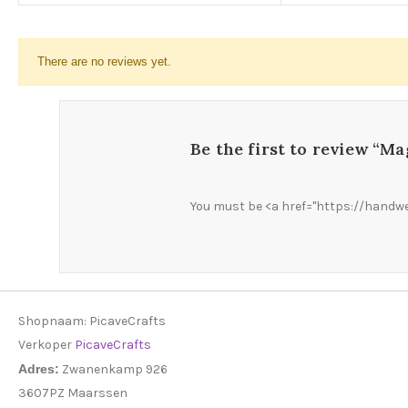
There are no reviews yet.
Be the first to review “M
You must be <a href="https://handwe
Shopnaam:
PicaveCrafts
Verkoper
PicaveCrafts
Adres:
Zwanenkamp 926
3607PZ Maarssen