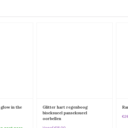
 glow in the
Glitter hart regenboog
Ra
biseksueel panseksueel
€2
oorbellen
Vanaf €15.00