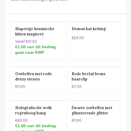
Slaperige kosmische
Demon kat ketting
kitten magneet
€25.00
Vanaf €10.50
€1.00 van dit bedrag
gaat naar KWF
Oorbellen met rode
Rode heelal brons
druzy stenen
haarclip
€11.00
€7.50
Holografische wolk
Zwarte oorbellen met
regenboog hang
glinsterende glitter
oorbellen
roze paarse steen
€60.00
€11.00
€1.00 van dit bedrag