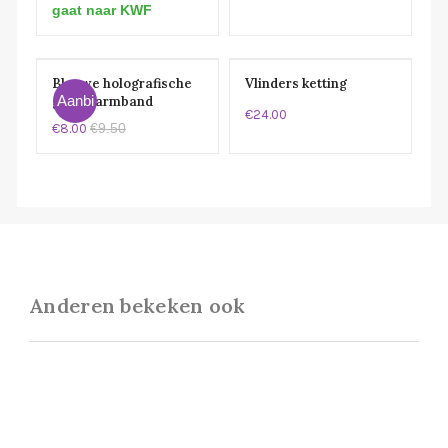
gaat naar KWF
Blauwe holografische
Vlinders ketting
Aanbi
glitter armband
€24.00
€9.50
€8.00
eding!
Anderen bekeken ook