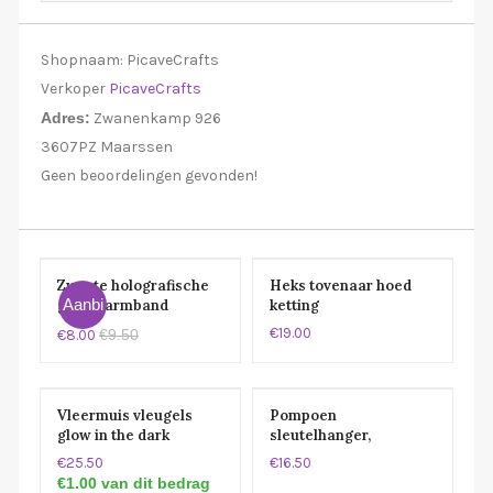
Shopnaam:
PicaveCrafts
Verkoper
PicaveCrafts
Adres:
Zwanenkamp 926
3607PZ Maarssen
Geen beoordelingen gevonden!
Zwarte holografische
Heks tovenaar hoed
Aanbi
glitter armband
ketting
€19.00
€9.50
€8.00
eding!
Vleermuis vleugels
Pompoen
glow in the dark
sleutelhanger,
oorbellen
halloween
€25.50
€16.50
sleutelhanger
€1.00 van dit bedrag