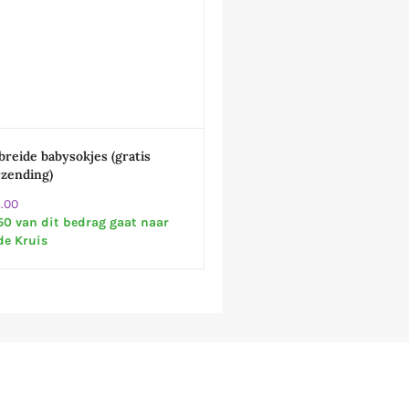
reide babysokjes (gratis
rzending)
.00
50 van dit bedrag gaat naar
de Kruis