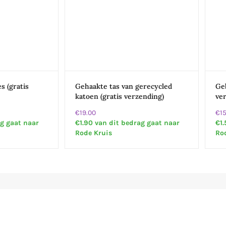
s (gratis
Gehaakte tas van gerecycled
Geb
katoen (gratis verzending)
ve
€19.00
€15
ag gaat naar
€1.90 van dit bedrag gaat naar
€1.
Rode Kruis
Ro