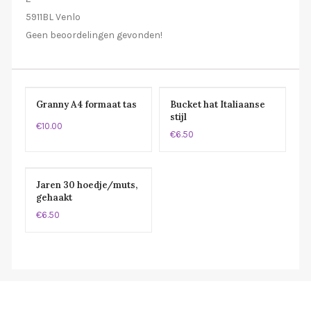
5911BL Venlo
Geen beoordelingen gevonden!
Granny A4 formaat tas
Bucket hat Italiaanse
stijl
€10.00
€6.50
Jaren 30 hoedje/muts,
gehaakt
€6.50