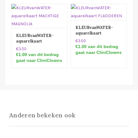
KLEURvanWATER-
aquarelkaart
KLEURvanWATER-
FLADDEREN
aquarelkaart
€3.00
MACHTIGE
€1.00 van dit bedrag
€3.50
MAGNOLIA
gaat naar CliniClowns
€1.00 van dit bedrag
gaat naar CliniClowns
Anderen bekeken ook