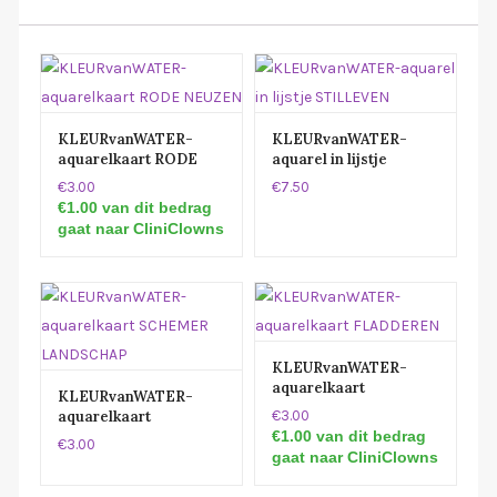
KLEURvanWATER-
KLEURvanWATER-
aquarelkaart RODE
aquarel in lijstje
NEUZEN
STILLEVEN
€3.00
€7.50
€1.00 van dit bedrag
gaat naar CliniClowns
KLEURvanWATER-
aquarelkaart
KLEURvanWATER-
FLADDEREN
aquarelkaart
€3.00
SCHEMER
€1.00 van dit bedrag
€3.00
LANDSCHAP
gaat naar CliniClowns