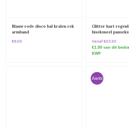
Blauw rode disco bal kralen rek
Glitter hart rege
armband
biseksueel panseks
€9.00
Vanaf €23.50
€1.00 van dit bedr
KWF
Aanbi
eding!