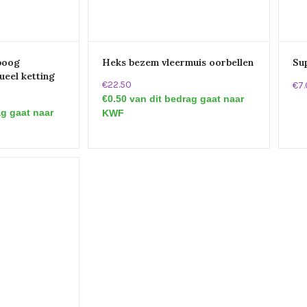
nboog
Heks bezem vleermuis oorbellen
Su
ueel ketting
€22.50
€7
€0.50 van dit bedrag gaat naar
ag gaat naar
KWF