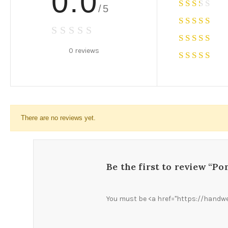
0.0
/5
0 reviews
There are no reviews yet.
Be the first to review “P
You must be <a href="https://handwe