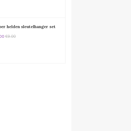
per helden sleutelhanger set
.00
€9.00