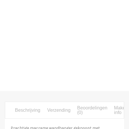
Beoordelingen
Maker
Beschrijving
Verzending
(0)
info
Prachtige macrame wandhanger geknoopt met