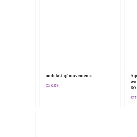
undulating movements
Aqu
wa
€53.99
60
€17