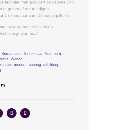
de techniek met acrylverf op canvas 50 x
te geven of om te krijgen.
ar 1 exemplaar van. Zit beetje glitter in.
pagina voor meer schilderijen
schilderijenvanthea/
,
Romantisch
,
Sinterklaas
,
Voor hem
,
ratie
,
Wonen
kantoor
,
modern
,
pouring
,
schilderij
,
g
rs