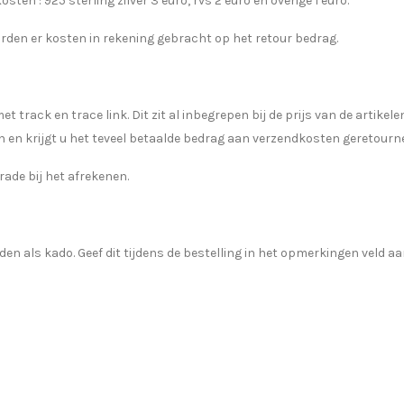
en : 925 sterling zilver 3 euro, rvs 2 euro en overige 1 euro.
orden er kosten in rekening gebracht op het retour bedrag.
rack en trace link. Dit zit al inbegrepen bij de prijs van de artikelen
n en krijgt u het teveel betaalde bedrag aan verzendkosten geretourn
rade bij het afrekenen.
 als kado. Geef dit tijdens de bestelling in het opmerkingen veld aan