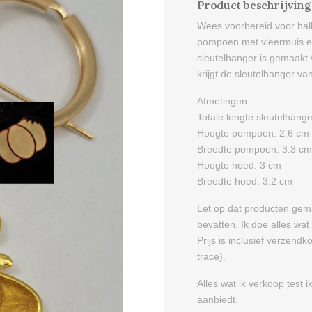
Product beschrijving
Wees voorbereid voor hal
pompoen met vleermuis e
sleutelhanger is gemaakt 
krijgt de sleutelhanger van
Afmetingen:
Totale lengte sleutelhange
Hoogte pompoen: 2.6 cm
Breedte pompoen: 3.3 cm
Hoogte hoed: 3 cm
Breedte hoed: 3.2 cm
Let op dat producten gem
bevatten. Ik doe alles wa
Prijs is inclusief verzend
trace).
Alles wat ik verkoop test i
aanbiedt.