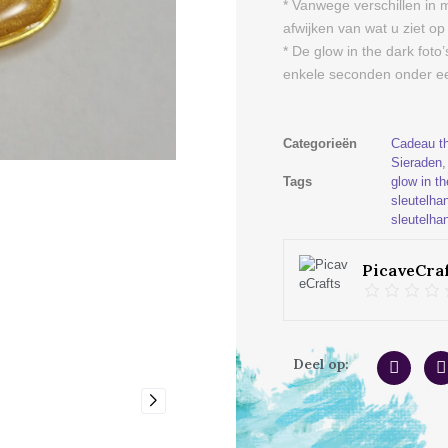
* Vanwege verschillen in 
afwijken van wat u ziet op
* De glow in the dark foto
enkele seconden onder ee
Categorieën
Cadeau t
Sieraden
Tags
glow in th
sleutelha
sleutelha
PicaveCraf
Deel op: