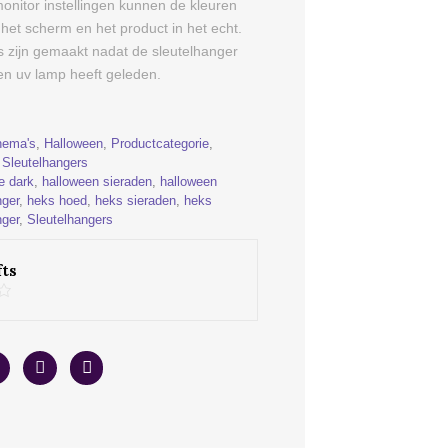
monitor instellingen kunnen de kleuren
 het scherm en het product in het echt.
’s zijn gemaakt nadat de sleutelhanger
n uv lamp heeft geleden.
hema's
,
Halloween
,
Productcategorie
,
,
Sleutelhangers
e dark
,
halloween sieraden
,
halloween
nger
,
heks hoed
,
heks sieraden
,
heks
nger
,
Sleutelhangers
ts