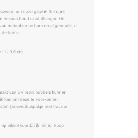
loween met deze glow in the dark
n heksen hoed sleutelhanger. De
van metaal en uv hars en al gemaakt, u
 de foto’s.
r: +- 9.6 cm
aakt van UV resin bubbels kunnen
t ik kan om deze te voorkomen.
kosten (brievenbuspakje met track &
k op nikkel voordat ik het ter koop