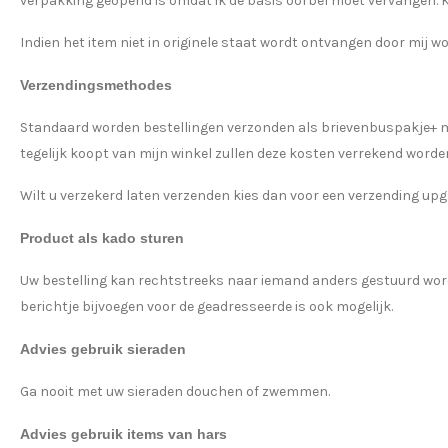
verpakking geopend is omdat ik de basis oorbel moet vervangen. Kost
Indien het item niet in originele staat wordt ontvangen door mij w
Verzendingsmethodes
Standaard worden bestellingen verzonden als brievenbuspakje+ met t
tegelijk koopt van mijn winkel zullen deze kosten verrekend worde
Wilt u verzekerd laten verzenden kies dan voor een verzending upg
Product als kado sturen
Uw bestelling kan rechtstreeks naar iemand anders gestuurd worden
berichtje bijvoegen voor de geadresseerde is ook mogelijk.
Advies gebruik sieraden
Ga nooit met uw sieraden douchen of zwemmen.
Advies gebruik items van hars