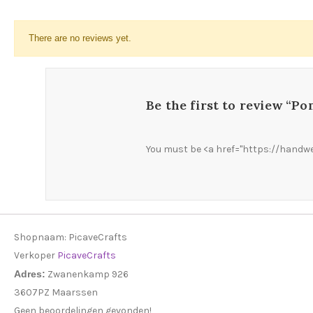
There are no reviews yet.
Be the first to review “P
You must be <a href="https://handwe
Shopnaam:
PicaveCrafts
Verkoper
PicaveCrafts
Adres:
Zwanenkamp 926
3607PZ Maarssen
Geen beoordelingen gevonden!