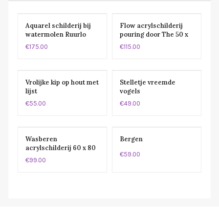
Aquarel schilderij bij
Flow acrylschilderij
watermolen Ruurlo
pouring door The 50 x
door Thea 60 x 80 cm
50 cm
€175.00
€115.00
Vrolijke kip op hout met
Stelletje vreemde
lijst
vogels
€55.00
€49.00
Wasberen
Bergen
acrylschilderij 60 x 80
€59.00
cm door Thea
€99.00