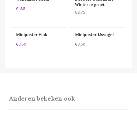
Winterse groet
€1.85
Schaapjes
€2.75
Miniposter Vink
Miniposter IJsvogel
€3.50
€3.50
Anderen bekeken ook