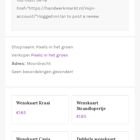
You must be <a
href="https://handwerkmarkt.nl/mijn-
account/">logged in</a> to post a review.
Shopnaam:
Pixels in het groen
Verkoper
Pixels in het groen
Adres:
Moordrecht
Geen beoordelingen gevonden!
Wenskaart Kraai
Wenskaart
Strandlopertje
€1.85
€1.85
Wenskaart Cavia
Dubbele wenskaart