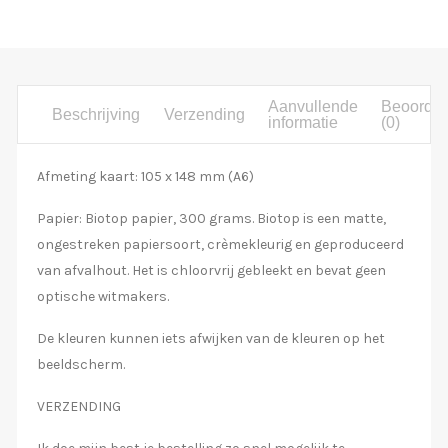
Aanvullende
Beoordel
Beschrijving
Verzending
informatie
(0)
Afmeting kaart: 105 x 148 mm (A6)
Papier: Biotop papier, 300 grams. Biotop is een matte,
ongestreken papiersoort, crèmekleurig en geproduceerd
van afvalhout. Het is chloorvrij gebleekt en bevat geen
optische witmakers.
De kleuren kunnen iets afwijken van de kleuren op het
beeldscherm.
VERZENDING