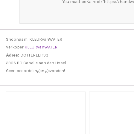
You must be <a href="https://handwe
Shopnaam:
KLEURvanWATER
Verkoper
KLEURvanWATER
Adres:
DOTTERLEI 193
2906 BD Capelle aan den IJssel
Geen beoordelingen gevonden!