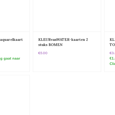
quarelkaart
KLEURvanWATER-kaarten 2
KL
stuks BOMEN
TO
€5.00
€3
ag gaat naar
€1.
Cl