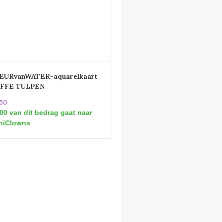
EURvanWATER-aquarelkaart
FFE TULPEN
.50
00 van dit bedrag gaat naar
iniClowns