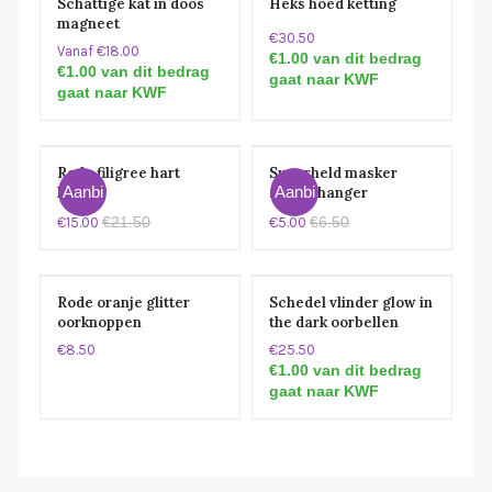
Schattige kat in doos
Heks hoed ketting
magneet
€30.50
Vanaf €18.00
€1.00 van dit bedrag
€1.00 van dit bedrag
gaat naar KWF
gaat naar KWF
Rode filigree hart
Superheld masker
Aanbi
Aanbi
ketting
sleutelhanger
€21.50
€6.50
€15.00
€5.00
eding!
eding!
Rode oranje glitter
Schedel vlinder glow in
oorknoppen
the dark oorbellen
€8.50
€25.50
€1.00 van dit bedrag
gaat naar KWF