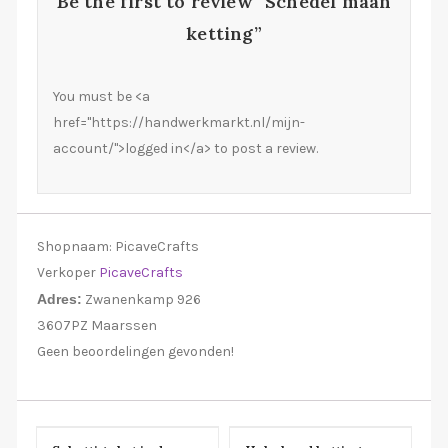
Be the first to review “Schedel maan
ketting”
You must be <a
href="https://handwerkmarkt.nl/mijn-
account/">logged in</a> to post a review.
Shopnaam:
PicaveCrafts
Verkoper
PicaveCrafts
Adres:
Zwanenkamp 926
3607PZ Maarssen
Geen beoordelingen gevonden!