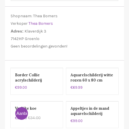
Shopnaam:
Thea Bomers
Verkoper
Thea Bomers
Adres:
Klaverdijk 3
7142HP Groenlo
Geen beoordelingen gevonden!
Border Collie
Aquarelschilderij witte
acrylschilderij
rozen 60 x 80 cm
50x50cm
€99.00
€69.99
Vrolijke koe
Appeltjes in de mand
Aanbi
aquarelschilderij
€34.00
€27.50
60×50 cm
€99.00
eding!