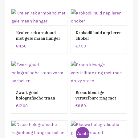
Kralen rek armband
Krokodil huid nep leren
met gele maan hanger
choker
€11.50
€7.50
Zwart goud
Brons kleurige
holografische traan
verstelbare ring met
vorm oorbellen
rode druzy steen
€12.00
€9.50
Aanbi