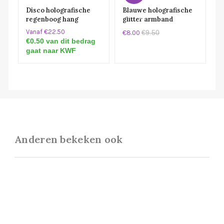
Disco holografische
Blauwe holografische
eding!
regenboog hang
glitter armband
oorbellen
Vanaf €22.50
€9.50
€8.00
€0.50 van dit bedrag
gaat naar KWF
Anderen bekeken ook